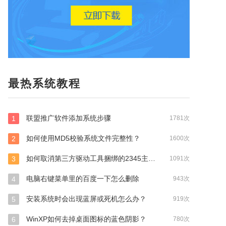
最热系统教程
联盟推广软件添加系统步骤
1
1781次
如何使用MD5校验系统文件完整性？
2
1600次
如何取消第三方驱动工具捆绑的2345主页？
3
1091次
电脑右键菜单里的百度一下怎么删除
4
943次
安装系统时会出现蓝屏或死机怎么办？
5
919次
WinXP如何去掉桌面图标的蓝色阴影？
6
780次