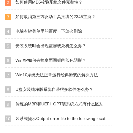
如何使用MD5校验系统文件完整性？
2
如何取消第三方驱动工具捆绑的2345主页？
3
电脑右键菜单里的百度一下怎么删除
4
安装系统时会出现蓝屏或死机怎么办？
5
WinXP如何去掉桌面图标的蓝色阴影？
6
Win10系统无法正常运行经典游戏的解决方法
7
U盘安装纯净版系统自带很多软件怎么办？
8
传统的MBR和UEFI+GPT装系统方式有什么区别
9
装系统提示Output error file to the following location A：\ghosterr.txt怎么办？
10