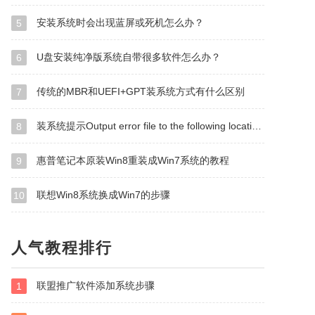
安装系统时会出现蓝屏或死机怎么办？
5
U盘安装纯净版系统自带很多软件怎么办？
6
传统的MBR和UEFI+GPT装系统方式有什么区别
7
装系统提示Output error file to the following location A：\ghosterr.txt怎么办？
8
惠普笔记本原装Win8重装成Win7系统的教程
9
联想Win8系统换成Win7的步骤
10
人气教程排行
联盟推广软件添加系统步骤
1