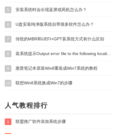
安装系统时会出现蓝屏或死机怎么办？
5
U盘安装纯净版系统自带很多软件怎么办？
6
传统的MBR和UEFI+GPT装系统方式有什么区别
7
装系统提示Output error file to the following location A：\ghosterr.txt怎么办？
8
惠普笔记本原装Win8重装成Win7系统的教程
9
联想Win8系统换成Win7的步骤
10
人气教程排行
联盟推广软件添加系统步骤
1