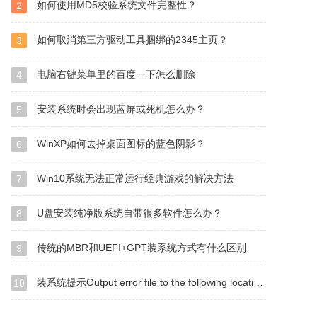
如何使用MD5校验系统文件完整性？
2
如何取消第三方驱动工具捆绑的2345主页？
3
电脑右键菜单里的百度一下怎么删除
4
安装系统时会出现蓝屏或死机怎么办？
5
WinXP如何去掉桌面图标的蓝色阴影？
6
Win10系统无法正常运行经典游戏的解决方法
7
U盘安装纯净版系统自带很多软件怎么办？
8
传统的MBR和UEFI+GPT装系统方式有什么区别
9
装系统提示Output error file to the following location A：\ghosterr.txt怎么办？
10