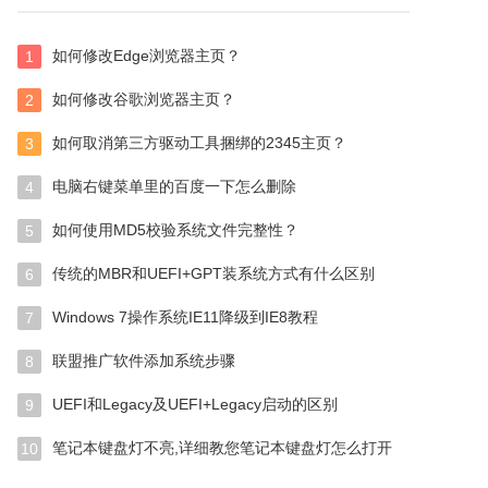
如何修改Edge浏览器主页？
1
如何修改谷歌浏览器主页？
2
如何取消第三方驱动工具捆绑的2345主页？
3
电脑右键菜单里的百度一下怎么删除
4
如何使用MD5校验系统文件完整性？
5
传统的MBR和UEFI+GPT装系统方式有什么区别
6
Windows 7操作系统IE11降级到IE8教程
7
联盟推广软件添加系统步骤
8
UEFI和Legacy及UEFI+Legacy启动的区别
9
笔记本键盘灯不亮,详细教您笔记本键盘灯怎么打开
10